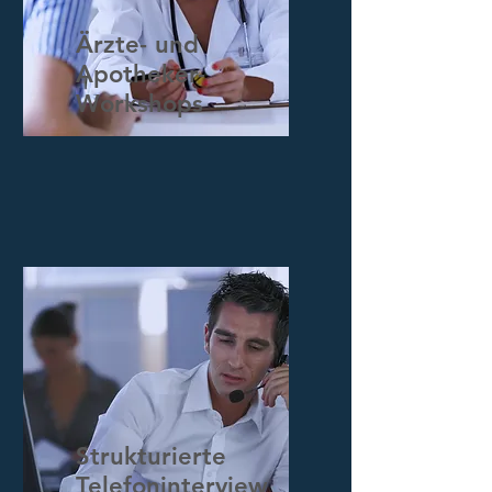
Ärzte- und
Apotheker-
Workshops
Strukturierte
Telefoninterview